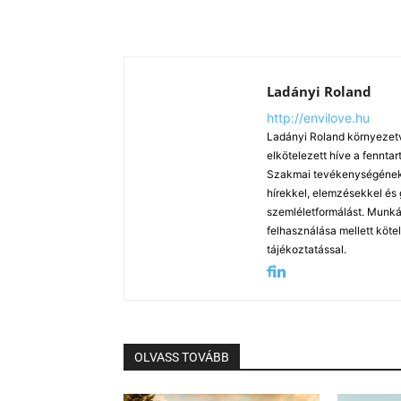
Ladányi Roland
http://envilove.hu
Ladányi Roland környezetv
elkötelezett híve a fennt
Szakmai tevékenységének k
hírekkel, elemzésekkel és
szemléletformálást. Munká
felhasználása mellett köte
tájékoztatással.
OLVASS TOVÁBB