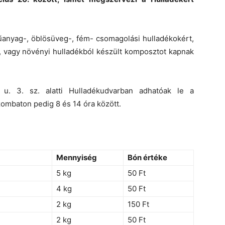
műanyag-, öblösüveg-, fém- csomagolási hulladékokért,
t, vagy növényi hulladékból készült komposztot kapnak
 u. 3. sz. alatti Hulladékudvarban adhatóak le a
szombaton pedig 8 és 14 óra között.
Mennyiség
Bón értéke
5 kg
50 Ft
4 kg
50 Ft
2 kg
150 Ft
2 kg
50 Ft