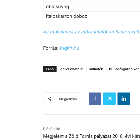
öblösüveg
italoskarton doboz
Az utalványok az előre kijelölt helyeken vált
Forrás:
thgkft.hu
TAGS
don't waste it
hulladék
hulladékgazdálkod
Megosztás
Előző cikk
Megjelent a Zöld Forrás pályázat 2018. évi kií