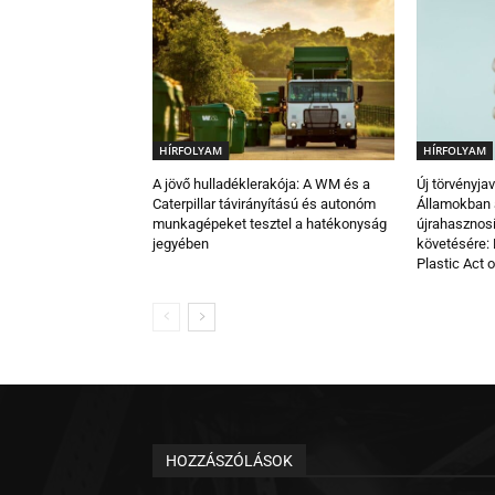
HÍRFOLYAM
HÍRFOLYAM
A jövő hulladéklerakója: A WM és a
Új törvényja
Caterpillar távirányítású és autonóm
Államokban
munkagépeket tesztel a hatékonyság
újrahasznos
jegyében
követésére: 
Plastic Act 
HOZZÁSZÓLÁSOK