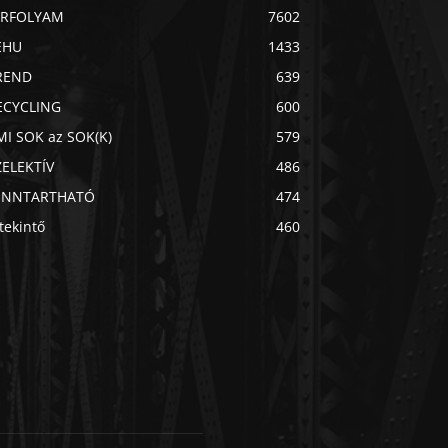
ÍRFOLYAM
7602
EHU
1433
REND
639
ECYCLING
600
MI SOK az SOK(K)
579
ZELEKTÍV
486
ENNTARTHATÓ
474
Chat
Mr wAIste
tekintő
460
Helló! Miben segíthetek ma?