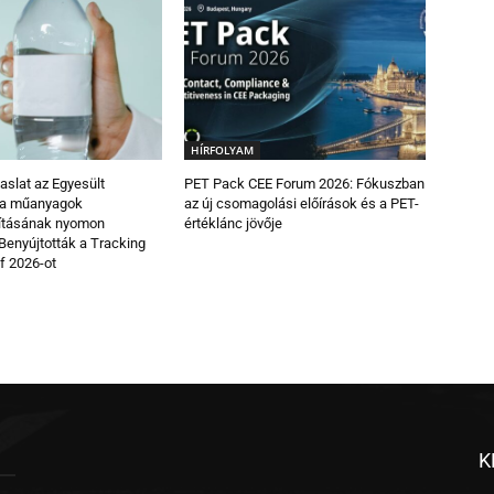
HÍRFOLYAM
vaslat az Egyesült
PET Pack CEE Forum 2026: Fókuszban
 a műanyagok
az új csomagolási előírások és a PET-
ításának nyomon
értéklánc jövője
Benyújtották a Tracking
of 2026-ot
K