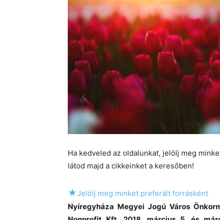
Ha kedveled az oldalunkat, jelölj meg mink
látod majd a cikkeinket a keresőben!
★
Jelölj meg minket preferált forrásként
Nyíregyháza Megyei Jogú Város Önko
Nonprofit Kft. 2018. március 5. és már