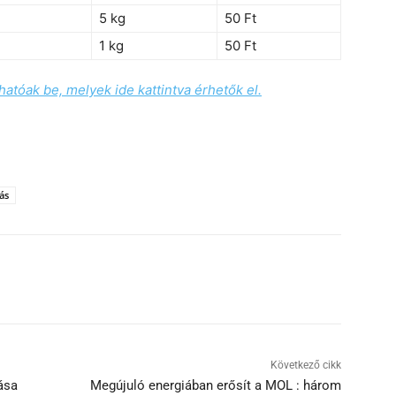
5 kg
50 Ft
1 kg
50 Ft
hatóak be, melyek ide kattintva érhetők el.
ás
Következő cikk
rása
Megújuló energiában erősít a MOL : három