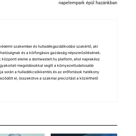
napelempark épül hazánkban
édelmi szakember és hulladékgazdálkodási szakértő, aki
arthatóságnak és a körforgásos gazdaság népszerűsítésének.
özponti eleme a dontwasteit.hu platform, ahol naprakész
 gyakorlati megoldásokkal segíti a környezettudatosabb
ja során a hulladékcsökkentés és az erőforrások hatékony
leződött el, összekötve a szakmai precizitást a közérthető