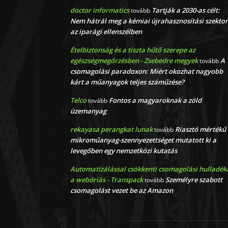
doctor informatics
Tartják a 2030-as célt:
tovább
Nem hátrál meg a kémiai újrahasznosítási szektor
az iparági ellenszélben
Ételbiztonság és a tiszta hűtő szerepe az
egészségmegőrzésben - Zsebedre megyek
A
tovább
csomagolási paradoxon: Miért okozhat nagyobb
kárt a műanyagok teljes száműzése?
Telco
Fontos a magyaroknak a zöld
tovább
üzemanyag
rekayasa perangkat lunak
Riasztó mértékű
tovább
mikroműanyag-szennyezettséget mutatott ki a
levegőben egy nemzetközi kutatás
Automatizálással csökkenti csomagolási hulladék
a webóriás - Transpack
Személyre szabott
tovább
csomagolást vezet be az Amazon