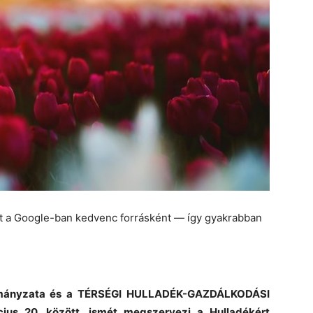
et a Google-ban kedvenc forrásként — így gyakrabban
rmányzata és a TÉRSÉGI HULLADÉK-GAZDÁLKODÁSI
cius 20. között, ismét megszervezi a Hulladékért