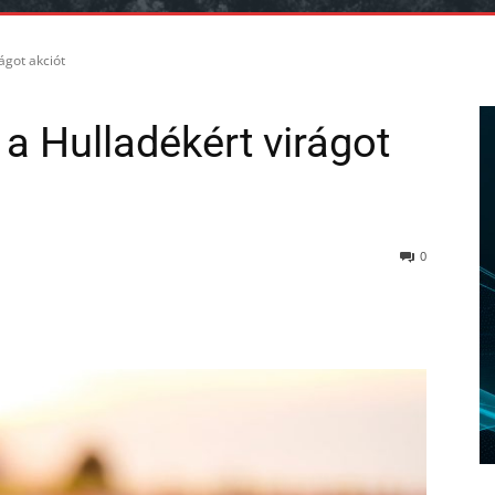
ágot akciót
a Hulladékért virágot
0