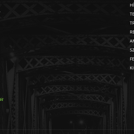
H
T
T
R
A
S
F
Ki
át