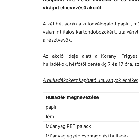
virágot elnevezésű akciót.
A két hét során a különválogatott papír-, 
valamint italos kartondobozokért, utalvány
a résztvevők.
Az akció ideje alatt a Korányi Frigyes
hulladékok, hétfőtől péntekig 7 és 17 óra, 
A hulladékokért kapható utalványok értéke:
Hulladék megnevezése
papír
fém
Műanyag PET palack
Műanyag egyéb csomagolási hulladék