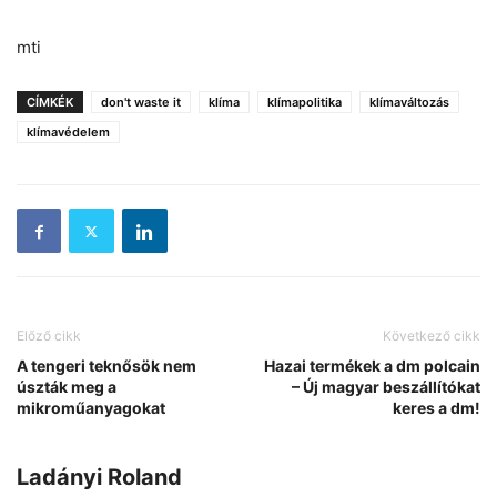
mti
CÍMKÉK
don't waste it
klíma
klímapolitika
klímaváltozás
klímavédelem
Előző cikk
Következő cikk
A tengeri teknősök nem
Hazai termékek a dm polcain
úszták meg a
– Új magyar beszállítókat
mikroműanyagokat
keres a dm!
Ladányi Roland