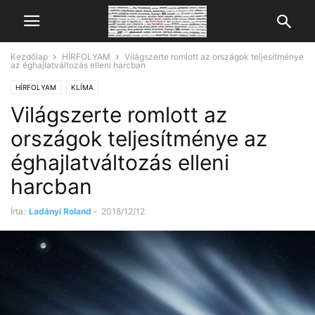
Kezdőlap
HÍRFOLYAM
Világszerte romlott az országok teljesítménye
az éghajlatváltozás elleni harcban
HÍRFOLYAM
KLÍMA
Világszerte romlott az
országok teljesítménye az
éghajlatváltozás elleni
harcban
Írta:
Ladányi Roland
-
2018/12/12