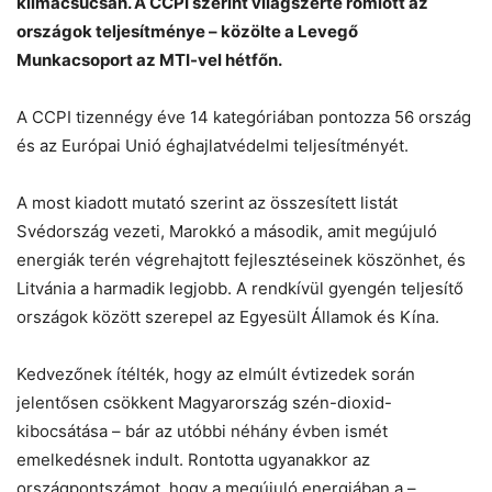
klímacsúcsán. A CCPI szerint világszerte romlott az
országok teljesítménye – közölte a Levegő
Helló! Miben segíthetek ma?
Munkacsoport az MTI-vel hétfőn.
A CCPI tizennégy éve 14 kategóriában pontozza 56 ország
és az Európai Unió éghajlatvédelmi teljesítményét.
A most kiadott mutató szerint az összesített listát
Svédország vezeti, Marokkó a második, amit megújuló
energiák terén végrehajtott fejlesztéseinek köszönhet, és
Litvánia a harmadik legjobb. A rendkívül gyengén teljesítő
országok között szerepel az Egyesült Államok és Kína.
Kedvezőnek ítélték, hogy az elmúlt évtizedek során
jelentősen csökkent Magyarország szén-dioxid-
kibocsátása – bár az utóbbi néhány évben ismét
emelkedésnek indult. Rontotta ugyanakkor az
országpontszámot, hogy a megújuló energiában a –