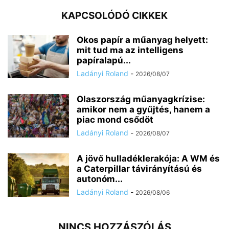
KAPCSOLÓDÓ CIKKEK
Okos papír a műanyag helyett:
mit tud ma az intelligens
papíralapú...
Ladányi Roland
-
2026/08/07
Olaszország műanyagkrízise:
amikor nem a gyűjtés, hanem a
piac mond csődöt
Ladányi Roland
-
2026/08/07
A jövő hulladéklerakója: A WM és
a Caterpillar távirányítású és
autonóm...
Ladányi Roland
-
2026/08/06
NINCS HOZZÁSZÓLÁS