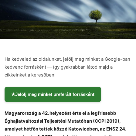
Ha kedveled az oldalunkat, jelölj meg minket a Google-ban
kedvenc forrásként — így gyakrabban látod majd a
cikkeinket a keresőben!
★
Jelölj meg minket preferált forrásként
Magyarország a 42. helyezést érte el a legfrissebb
Éghajlatváltozási Teljesítési Mutatóban (CCPI 2019),
amelyet hétfőn tettek közzé Katowicében, az ENSZ 24.
Chat
Close
Mr wAIste