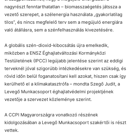
nagyrészt fenntarthatatlan – biomasszaégetés játssza a
vezető szerepet, a szélenergia használata „gyakorlatilag
tilos”, és nincs megfelelő terv sem a megújuló energiára
való átállásra, sem a szénfelhasználás kivezetésére.
A globális szén-dioxid-kibocsátás újra emelkedik,
miközben a ENSZ Éghajlatváltozási Kormányközi
Testületének (IPCC) legújabb jelentése szerint az eddigi
terveknél jóval szigorúbb intézkedésekre van szükség, és
rövid időn belül foganatosítani kell azokat, hiszen csak így
kerülhető el a klímakatasztrófa – mondta Szegő Judit, a
Levegő Munkacsoport éghajlatvédelmi projektjének
vezetője a szervezet közleménye szerint.
A CCPI Magyarországra vonatkozó részének
kidolgozásában a Levegő Munkacsoport szakértői is részt
vettek.