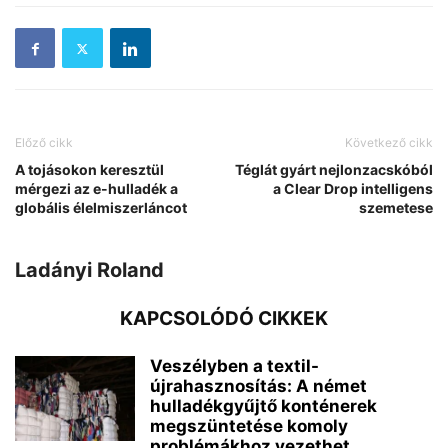
Előző cikk
Következő cikk
A tojásokon keresztül
Téglát gyárt nejlonzacskóból
mérgezi az e-hulladék a
a Clear Drop intelligens
globális élelmiszerláncot
szemetese
Ladányi Roland
KAPCSOLÓDÓ CIKKEK
Veszélyben a textil-
újrahasznosítás: A német
hulladékgyűjtő konténerek
megszüntetése komoly
problémákhoz vezethet