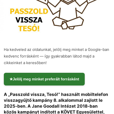
Ha kedveled az oldalunkat, jelölj meg minket a Google-ban
kedvenc forrásként — így gyakrabban látod majd a
cikkeinket a keresőben!
★
Jelölj meg minket preferált forrásként
A „Passzold vissza, Tesó!” használt mobiltelefon
visszagyűjtő kampány 8. alkalommal zajlott le
2025-ben. A Jane Goodall Intézet 2018-ban
közös kampányt indított a KÖVET Egyesülettel,