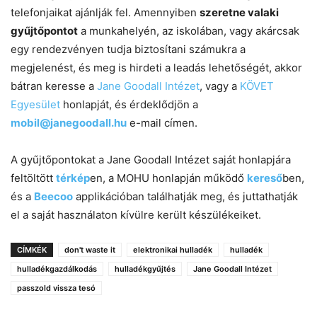
telefonjaikat ajánlják fel. Amennyiben
szeretne valaki
gyűjtőpontot
a munkahelyén, az iskolában, vagy akárcsak
egy rendezvényen tudja biztosítani számukra a
megjelenést, és meg is hirdeti a leadás lehetőségét, akkor
bátran keresse a
Jane Goodall Intézet
, vagy a
KÖVET
Egyesület
honlapját, és érdeklődjön a
mobil@janegoodall.hu
e-mail címen.
A gyűjtőpontokat a Jane Goodall Intézet saját honlapjára
feltöltött
térkép
en, a MOHU honlapján működő
kereső
ben,
és a
Beecoo
applikációban találhatják meg, és juttathatják
el a saját használaton kívülre került készülékeiket.
CÍMKÉK
don't waste it
elektronikai hulladék
hulladék
hulladékgazdálkodás
hulladékgyűjtés
Jane Goodall Intézet
passzold vissza tesó