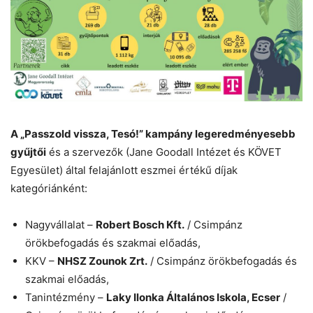
A „Passzold vissza, Tesó!” kampány legeredményesebb
gyűjtői
és a szervezők (Jane Goodall Intézet és KÖVET
Egyesület) által felajánlott eszmei értékű díjak
kategóriánként:
Nagyvállalat –
Robert Bosch Kft.
/ Csimpánz
örökbefogadás és szakmai előadás,
KKV –
NHSZ Zounok Zrt.
/ Csimpánz örökbefogadás és
szakmai előadás,
Tanintézmény –
Laky Ilonka Általános Iskola, Ecser
/