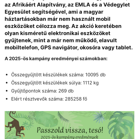
az Afrikáért Alapítvány, az EMLA és a Védegylet
Egyesület segítségével, ami a magyar
háztartásokban már nem használt mobil
eszközöket célozza meg. Az akció keretében
olyan kisméretű elektronikai eszközöket
gyűjtenek, mint a már nem működő, elavult
mobiltelefon, GPS navigátor, okosóra vagy tablet.
A 2025-ös kampány eredményei számokban:
Chat
Close
Mr wAIste
Összegyűjtött készülékek száma: 10095 db
Összegyűjtött készülékek súlya: 1112 kg
Gyűjtőpontok száma: 269 db
Helló! Miben segíthetek ma?
Elért résztvevők száma: 285258 fő