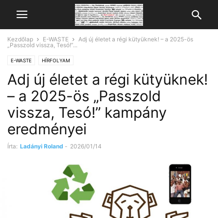
Kezdőlap
E-WASTE
Adj új életet a régi kütyüknek! – a 2025-ös
„Passzold vissza, Tesó!”...
E-WASTE
HÍRFOLYAM
Adj új életet a régi kütyüknek!
– a 2025-ös „Passzold
vissza, Tesó!” kampány
eredményei
Írta:
Ladányi Roland
-
2026/01/14