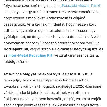
folyamatot szeretné megállítani a
„Passzold vissza, Tesó!”
kampány. Az együttműködésben résztvevők elhatározták,
hogy ezeket a mobilokat újrahasznosítás céljából
összegyűjtik. Arra kérnek mindenkit, hogy nézzen körül
otthon, vegye elő a régi mobiltelefonjait, keressen egy
gyűjtőpontot, és dobja be a kihelyezett dobozukba. A zárt
dobozokban összegyűlt használt telefonokat partnerük a
Gorillapont.hu
, végső soron a
Goldwater Recycling Kft.
és
az
Inter-Metal Recycling Kft
.
veszi át újrahasznosításra,
feldolgozásra.
Az akciót a
Magyar Telekom Nyrt.
és a
MOHU Zrt.
is
támogatja, de a gyűjtés folyamatos fenntartásához
továbbra is várjuk a támogatók segítségét. 2026-ban ismét
várják mindenki jelentkezését, akinek van otthon a
fiókjában valamilyen nem használt „kütyü”, valamint várják
azon cégek jelentkezését is, akik a lecserélt céges flotta-