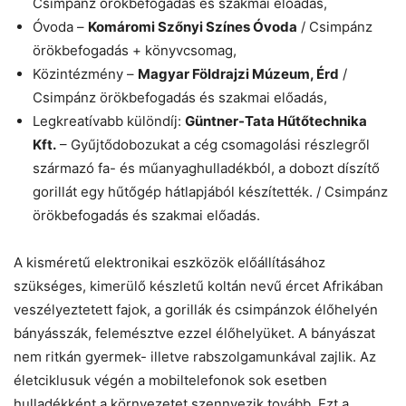
Csimpánz örökbefogadás és szakmai előadás,
Óvoda –
Komáromi Szőnyi Színes Óvoda
/ Csimpánz
örökbefogadás + könyvcsomag,
Közintézmény –
Magyar Földrajzi Múzeum, Érd
/
Csimpánz örökbefogadás és szakmai előadás,
Legkreatívabb különdíj:
Güntner-Tata Hűtőtechnika
Kft.
– Gyűjtődobozukat a cég csomagolási részlegről
származó fa- és műanyaghulladékból, a dobozt díszítő
gorillát egy hűtőgép hátlapjából készítették. / Csimpánz
örökbefogadás és szakmai előadás.
A kisméretű elektronikai eszközök előállításához
szükséges, kimerülő készletű koltán nevű ércet Afrikában
veszélyeztetett fajok, a gorillák és csimpánzok élőhelyén
bányásszák, felemésztve ezzel élőhelyüket. A bányászat
nem ritkán gyermek- illetve rabszolgamunkával zajlik. Az
életciklusuk végén a mobiltelefonok sok esetben
hulladékként a környezetet szennyezik tovább. Ezt a