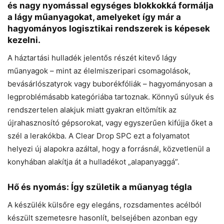
és nagy nyomással egységes blokkokká formálja
a lágy műanyagokat, amelyeket így már a
hagyományos logisztikai rendszerek is képesek
kezelni.
A háztartási hulladék jelentős részét kitevő lágy
műanyagok – mint az élelmiszeripari csomagolások,
bevásárlószatyrok vagy buborékfóliák – hagyományosan a
legproblémásabb kategóriába tartoznak. Könnyű súlyuk és
rendszertelen alakjuk miatt gyakran eltömítik az
újrahasznosító gépsorokat, vagy egyszerűen kifújja őket a
szél a lerakókba. A Clear Drop SPC ezt a folyamatot
helyezi új alapokra azáltal, hogy a forrásnál, közvetlenül a
konyhában alakítja át a hulladékot „alapanyaggá”.
Hő és nyomás: Így születik a műanyag tégla
A készülék külsőre egy elegáns, rozsdamentes acélból
készült szemetesre hasonlít, belsejében azonban egy