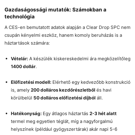
Gazdaságossági mutatók: Számokban a
technológia
A CES-en bemutatott adatok alapján a Clear Drop SPC nem
csupán kényelmi eszköz, hanem komoly beruházás is a
háztartások számára:
Vételár:
A készülék kiskereskedelmi ára megközelítőleg
1400 dollár
.
Előfizetési modell:
Elérhető egy kedvezőbb konstrukció
is, amely
200 dolláros kezdőrészletből
és havi
körülbelül
50 dolláros előfizetési díjból
áll.
Hatékonyság:
Egy átlagos háztartás
2-3 hét alatt
termel meg egyetlen téglát, míg a nagyforgalmú
helyszínek (például gyógyszertárak) akár napi 5-6