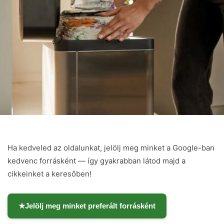
Ha kedveled az oldalunkat, jelölj meg minket a Google-ban
kedvenc forrásként — így gyakrabban látod majd a
cikkeinket a keresőben!
★
Jelölj meg minket preferált forrásként