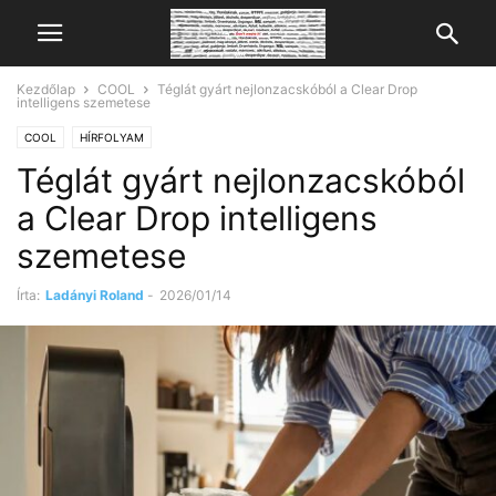
Kezdőlap
COOL
Téglát gyárt nejlonzacskóból a Clear Drop
intelligens szemetese
COOL
HÍRFOLYAM
Téglát gyárt nejlonzacskóból
a Clear Drop intelligens
szemetese
Írta:
Ladányi Roland
-
2026/01/14