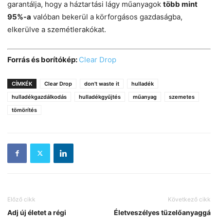
garantálja, hogy a háztartási lágy műanyagok
több mint
95%-a
valóban bekerül a körforgásos gazdaságba,
elkerülve a szemétlerakókat.
Forrás és borítókép:
Clear Drop
CÍMKÉK
Clear Drop
don't waste it
hulladék
hulladékgazdálkodás
hulladékgyűjtés
műanyag
szemetes
tömörítés
Előző cikk
Következő cikk
Adj új életet a régi
Életveszélyes tüzelőanyaggá