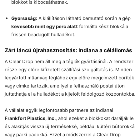
blokkot is kibocsáthatnak.
Gyorsaság:
A kiállításon látható bemutató során a gép
kevesebb mint egy perc alatt
formálta kész blokká a
frissen beadagolt hulladékot.
Zárt láncú újrahasznosítás: Indiana a célállomás
A Clear Drop nem áll meg a téglák gyártásánál. A rendszer
része egy előre kifizetett szállítási szolgáltatás is. Minden
legyártott műanyag téglához egy előre megcímzett boríték
vagy címke tartozik, amellyel a felhasználó postai úton
juttathatja el a hulladékot a kijelölt feldolgozó központokba.
A vállalat egyik legfontosabb partnere az indianai
Frankfort Plastics, Inc.
, ahol ezeket a blokkokat darálják le
és alakítják vissza új termékekké, például kültéri bútorokká
vagy parki padokká. Ezzel a módszerrel a Clear Drop