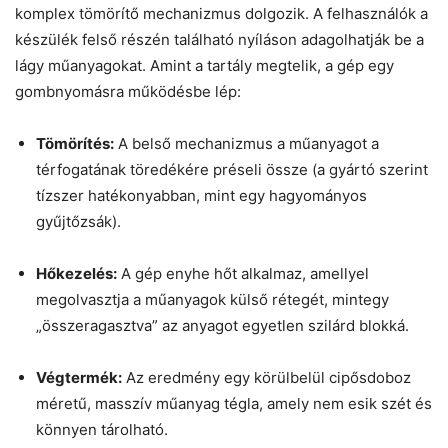
komplex tömörítő mechanizmus dolgozik. A felhasználók a
készülék felső részén található nyíláson adagolhatják be a
lágy műanyagokat. Amint a tartály megtelik, a gép egy
gombnyomásra működésbe lép:
Tömörítés:
A belső mechanizmus a műanyagot a
térfogatának töredékére préseli össze (a gyártó szerint
tízszer hatékonyabban, mint egy hagyományos
gyűjtőzsák).
Hőkezelés:
A gép enyhe hőt alkalmaz, amellyel
megolvasztja a műanyagok külső rétegét, mintegy
„összeragasztva” az anyagot egyetlen szilárd blokká.
Végtermék:
Az eredmény egy körülbelül cipősdoboz
méretű, masszív műanyag tégla, amely nem esik szét és
könnyen tárolható.