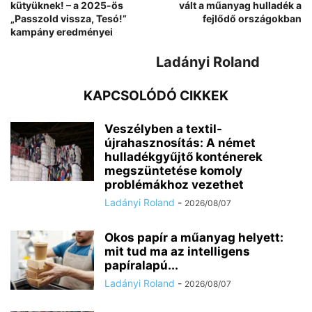
kütyüknek! – a 2025-ös
vált a műanyag hulladék a
„Passzold vissza, Tesó!”
fejlődő országokban
kampány eredményei
Ladányi Roland
KAPCSOLÓDÓ CIKKEK
Veszélyben a textil-
újrahasznosítás: A német
hulladékgyűjtő konténerek
megszüntetése komoly
problémákhoz vezethet
Ladányi Roland
-
2026/08/07
Okos papír a műanyag helyett:
mit tud ma az intelligens
papíralapú...
Ladányi Roland
-
2026/08/07