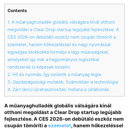
Contents
1.
A műanyaghulladék globális válságára kínál otthoni
megoldást a Clear Drop startup legújabb fejlesztése. A
CES 2026-on debütáló eszköz nem csupán tömöríti a
szemetet, hanem hőkezeléssel és nagy nyomással
egységes blokkokká formálja a lágy műanyagokat,
amelyeket így már a hagyományos logisztikai
rendszerek is képesek kezelni.
2.
Hő és nyomás: Így születik a műanyag tégla
Chat
Close
Mr wAIste
3.
Gazdaságossági mutatók: Számokban a technológia
4.
Zárt láncú újrahasznosítás: Indiana a célállomás
Helló! Miben segíthetek ma?
A műanyaghulladék globális válságára kínál
otthoni megoldást a Clear Drop startup legújabb
fejlesztése. A CES 2026-on debütáló eszköz nem
csupán tömöríti a
szemetet
, hanem hőkezeléssel