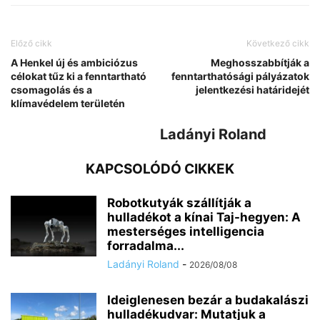
Előző cikk
Következő cikk
A Henkel új és ambiciózus
Meghosszabbítják a
célokat tűz ki a fenntartható
fenntarthatósági pályázatok
csomagolás és a
jelentkezési határidejét
klímavédelem területén
Ladányi Roland
KAPCSOLÓDÓ CIKKEK
Robotkutyák szállítják a
hulladékot a kínai Taj-hegyen: A
mesterséges intelligencia
forradalma...
Ladányi Roland
-
2026/08/08
Ideiglenesen bezár a budakalászi
hulladékudvar: Mutatjuk a