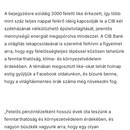
A bejegyzésre ezidáig 3000 feletti like érkezett, így több
mint száz teljes nappal felérő ideig kapcsolják le a CIB két
székházának nélkülözhető épületvilágítását, jelentős
mennyiségű energiát megspórolva mindezzel. A CIB Bank
a világítás lekapcsolásával is szeretné felhívni a figyelmet
arra, hogy egy felelősségteljes lépéssel közösen tehetünk
a fenntarthatóság, klíma- és környezetvédelem
érdekében. A témában megosztott like-okat tehát holnap
estig gyűjtjük a Facebook oldalunkon, és bízunk benne,
hogy a világításmentes órák száma még növekedni fog.
„Felelős pénzintézetként hosszú évek óta teszünk a
fenntarthatóság és környezetvédelem érdekében, és
nagyon büszkék vagyunk arra, hogy egy olyan