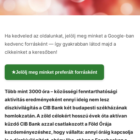
Ha kedveled az oldalunkat, jelölj meg minket a Google-ban
kedvenc forrásként — így gyakrabban látod majd a
cikkeinket a keresőben!
★
Jelölj meg minket preferált forrásként
Több mint 3000 óra – közösségi fenntarthatósági
aktivitás eredményeként ennyi ideig nem lesz
díszkivilágítás a CIB Bank két budapesti székházának
homlokzatán. A zöld célokért hosszú évek óta aktívan
küzdő CIB Bank azzal csatlakozott a Föld Órája
kezdeményezéshez, hogy vállalta: annyi óráig kapcsolja