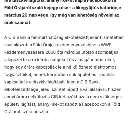
le a díszkivilágítást, ahány like-ot kap a Facebookon a
Föld Órájáról szóló bejegyzése – a likegyűjtés határideje
Chat
Close
Mr wAIste
március 26. nap vége, így még van lehetőség növelni az
órák számát.
Helló! Miben segíthetek ma?
A CIB Bank a fenntarthatóság elkötelezettjeként ismételten
csatlakozott a Föld Órája kezdeményezéshez: a WWF
kezdeményezésére 2008 óta március utolsó szombatján
világszerte arra kérik a cégeket és a magánembereket,
hogy egy órára kapcsolják le a nélkülözhető elektromos
fogyasztóikat, ennek keretében sok épület és irodaház
kapcsolja le a díszkivilágítását. Idén a CIB Bank,
elkötelezettsége jeléül szintet lépett a vállalásával, hiszen
annyi órára nélkülözi a CIB két székháza a nem szükséges
épületvilágítást, ahány like-ot kapott a Facebookon a Föld
Órájáról szóló posztja.