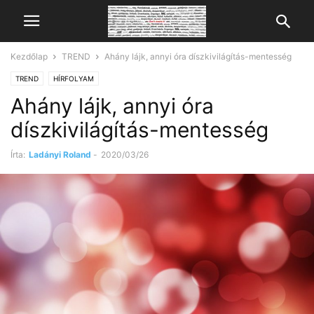
Kezdőlap
TREND
Ahány lájk, annyi óra díszkivilágítás-mentesség
TREND
HÍRFOLYAM
Ahány lájk, annyi óra
díszkivilágítás-mentesség
Írta:
Ladányi Roland
-
2020/03/26