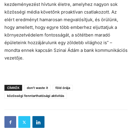
kezdeményezést hívtunk életre, amelyhez nagyon sok
közösségi média követőnk proaktívan csatlakozott. Az
elért eredményt hamarosan megvalósítjuk, és örülünk,
hogy amellett, hogy egyre több emberhez eljuttatjuk a
környezetvédelem fontosságát, a sötétben maradó
épületeink hozzájárulunk egy zöldebb világhoz is” –
mondta ennek kapcsán Szinai Ádám a bank kommunikációs
vezetője.
CÍMKÉK
don't waste it
föld órája
közösségi fenntarthatósági aktivitás