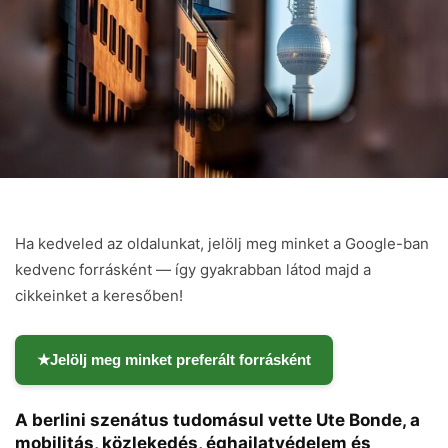
Ha kedveled az oldalunkat, jelölj meg minket a Google-ban
kedvenc forrásként — így gyakrabban látod majd a
cikkeinket a keresőben!
★
Jelölj meg minket preferált forrásként
A berlini szenátus tudomásul vette Ute Bonde, a
mobilitás, közlekedés, éghajlatvédelem és