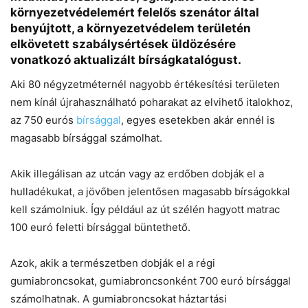
környezetvédelemért felelős szenátor által
benyújtott, a környezetvédelem területén
elkövetett szabálysértések üldözésére
vonatkozó aktualizált bírságkatalógust.
Chat
Aki 80 négyzetméternél nagyobb értékesítési területen
Close
Mr wAIste
nem kínál újrahasználható poharakat az elvihető italokhoz,
az 750 eurós
bírsággal
, egyes esetekben akár ennél is
Helló! Miben segíthetek ma?
magasabb bírsággal számolhat.
Akik illegálisan az utcán vagy az erdőben dobják el a
hulladékukat, a jövőben jelentősen magasabb bírságokkal
kell számolniuk. Így például az út szélén hagyott matrac
100 euró feletti bírsággal büntethető.
Azok, akik a természetben dobják el a régi
gumiabroncsokat, gumiabroncsonként 700 euró bírsággal
számolhatnak. A gumiabroncsokat háztartási