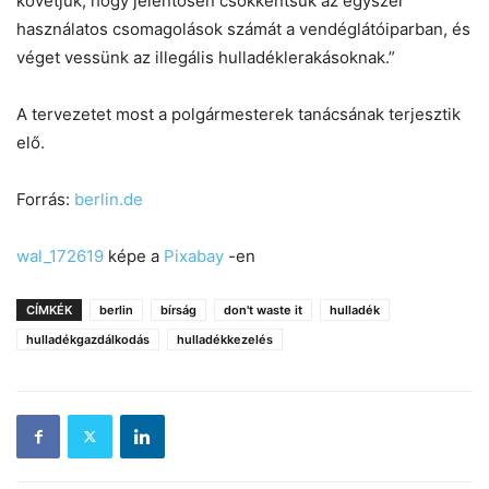
követjük, hogy jelentősen csökkentsük az egyszer
használatos csomagolások számát a vendéglátóiparban, és
véget vessünk az illegális hulladéklerakásoknak.”
A tervezetet most a polgármesterek tanácsának terjesztik
elő.
Forrás:
berlin.de
wal_172619
képe a
Pixabay
-en
CÍMKÉK
berlin
bírság
don't waste it
hulladék
hulladékgazdálkodás
hulladékkezelés