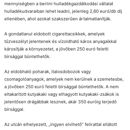
mennyiségben a berlini hulladékgazdálkodási vállalat
hulladékudvaraiban lehet leadni, jelenleg 2,60 euró/db díj
ellenében, ahol azokat szakszerűen ártalmatlanítják.
A gondatlanul eldobott cigarettacsikkek, amelyek
tűzveszélyt jelentenek és vízoldható káros anyagaikkal
károsítják a környezetet, a jövőben 250 euró feletti
bírsággal büntethetők.
Az eldobható poharak, italosdobozok vagy
csomagolóanyagok, amelyek nem kerülnek a szemetesbe,
a jövőben 250 euró feletti bírsággal büntethetők. A nem
eltakarított kutyakaki vagy elhagyott kutyakaki-zsákok is
jelentősen drágábbak lesznek, akár 350 euróig terjedő
bírsággal.
Az utcán elhelyezett, „ingyen elvihető” felirattal ellátott