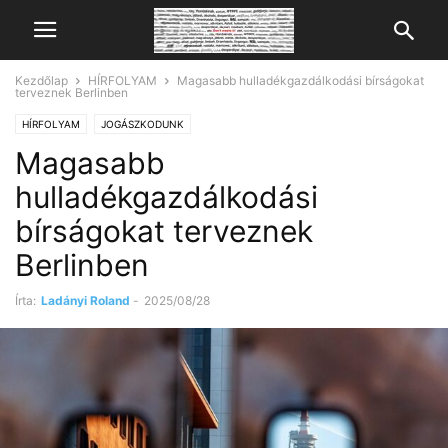
Kezdőlap
HÍRFOLYAM
Magasabb hulladékgazdálkodási bírságokat
terveznek Berlinben
HÍRFOLYAM
JOGÁSZKODUNK
Magasabb
hulladékgazdálkodási
bírságokat terveznek
Berlinben
Írta:
Ladányi Roland
-
2025/08/28