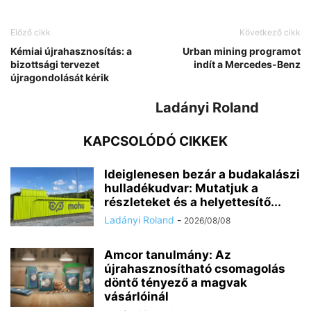
Előző cikk
Következő cikk
Kémiai újrahasznosítás: a
Urban mining programot
bizottsági tervezet
indít a Mercedes-Benz
újragondolását kérik
Ladányi Roland
KAPCSOLÓDÓ CIKKEK
Ideiglenesen bezár a budakalászi
hulladékudvar: Mutatjuk a
részleteket és a helyettesítő...
Ladányi Roland
-
2026/08/08
Amcor tanulmány: Az
újrahasznosítható csomagolás
döntő tényező a magvak
vásárlóinál