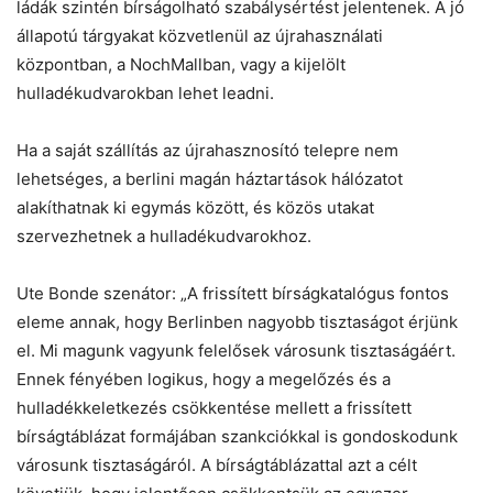
ládák szintén bírságolható szabálysértést jelentenek. A jó
állapotú tárgyakat közvetlenül az újrahasználati
központban, a NochMallban, vagy a kijelölt
hulladékudvarokban lehet leadni.
Ha a saját szállítás az újrahasznosító telepre nem
lehetséges, a berlini magán háztartások hálózatot
alakíthatnak ki egymás között, és közös utakat
szervezhetnek a hulladékudvarokhoz.
Ute Bonde szenátor: „A frissített bírságkatalógus fontos
eleme annak, hogy Berlinben nagyobb tisztaságot érjünk
el. Mi magunk vagyunk felelősek városunk tisztaságáért.
Ennek fényében logikus, hogy a megelőzés és a
hulladékkeletkezés csökkentése mellett a frissített
bírságtáblázat formájában szankciókkal is gondoskodunk
városunk tisztaságáról. A bírságtáblázattal azt a célt