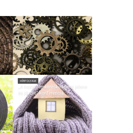
HÍRFOLYAM
„A hazai fémkereskedelem jelene
és jövője” konferencia