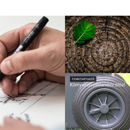
FENNTARTHATÓ
Környezetvédelemből ötös!