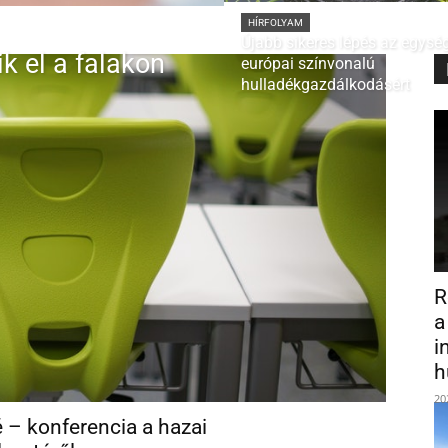
HÍRFOLYAM
Újabb sikeres lépés az egysé
k el a falakon
európai színvonalú
hulladékgazdálkodásért
R
a
i
h
20
 – konferencia a hazai