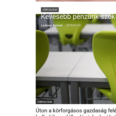
HÍRFOLYAM
Kevesebb pénzünk szöki
Ladányi Roland
-
2018/06/30
HÍRFOLYAM
Úton a körforgásos gazdaság felé