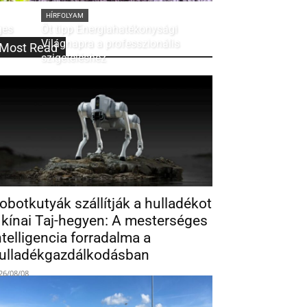
HÍRFOLYAM
ges
Öt tipp Energiahatékonysági
Világnapra a professzionális
Most Read
szigeteléshez
obotkutyák szállítják a hulladékot
 kínai Taj-hegyen: A mesterséges
ntelligencia forradalma a
ulladékgazdálkodásban
26/08/08