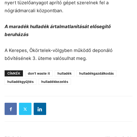
nyert tüzelőanyagot aprító gépet szerelnek fel a
nógrádmarcali központban.
A maradék hulladék ártalmatlanítását elősegítő
beruházás
A Kerepes, Ökörtelek-völgyben működő deponáló
bővítésének 3. üteme valósulhat meg.
CÍMKÉK
don't waste it
hulladék
hulladékgazdálkodás
hulladékgyűjtés
hulladékkezelés