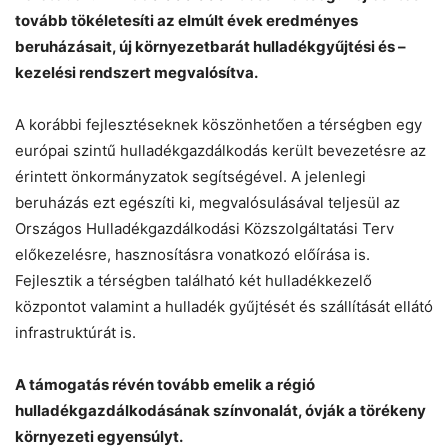
tovább tökéletesíti az elmúlt évek eredményes
Chat
Close
Mr wAIste
beruházásait, új környezetbarát hulladékgyűjtési és –
kezelési rendszert megvalósítva.
Helló! Miben segíthetek ma?
A korábbi fejlesztéseknek köszönhetően a térségben egy
európai szintű hulladékgazdálkodás került bevezetésre az
érintett önkormányzatok segítségével. A jelenlegi
beruházás ezt egészíti ki, megvalósulásával teljesül az
Országos Hulladékgazdálkodási Közszolgáltatási Terv
előkezelésre, hasznosításra vonatkozó előírása is.
Fejlesztik a térségben található két hulladékkezelő
központot valamint a hulladék gyűjtését és szállítását ellátó
infrastruktúrát is.
A támogatás révén tovább emelik a régió
hulladékgazdálkodásának színvonalát, óvják a törékeny
környezeti egyensúlyt.