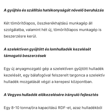
A gyűjtés és szállítás hatékonyságát növelő beruházás
Két tömörítőlapos, összkerékhajtású munkagép áll
szolgálatba, valamint hét új, tömörítőlapos munkagép is
beszerzésre kerül.
A szelektíven gyűjtött és lomhulladék kezelését
támogató beszerzések
Egy új anyagmozgató gép a szelektíven gyűjtött hulladék
kezelését, egy bálafogóval felszerelt targonca a szelektív
hulladék mozgatását végzi a kerepesi központban.
A Vegyes hulladék előkezelésére irányuló fejlesztés
Egy 8-10 tonna/óra kapacitású RDF-et, azaz hulladékból