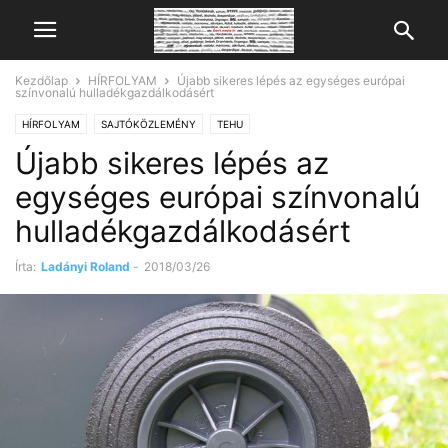
Kezdőlap
HÍRFOLYAM
Újabb sikeres lépés az egységes európai
színvonalú hulladékgazdálkodásért
HÍRFOLYAM
SAJTÓKÖZLEMÉNY
TEHU
Újabb sikeres lépés az
egységes európai színvonalú
hulladékgazdálkodásért
Írta:
Ladányi Roland
-
2018/03/26