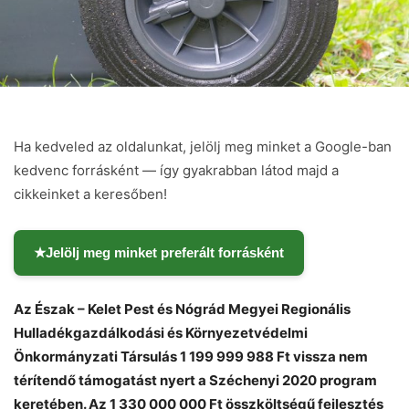
Ha kedveled az oldalunkat, jelölj meg minket a Google-ban
kedvenc forrásként — így gyakrabban látod majd a
cikkeinket a keresőben!
★
Jelölj meg minket preferált forrásként
Az Észak – Kelet Pest és Nógrád Megyei Regionális
Hulladékgazdálkodási és Környezetvédelmi
Önkormányzati Társulás 1 199 999 988 Ft vissza nem
térítendő támogatást nyert a Széchenyi 2020 program
keretében. Az 1 330 000 000 Ft összköltségű fejlesztés