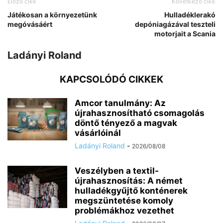
Előző cikk
Következő cikk
Játékosan a környezetünk
Hulladéklerakó
megóvásáért
depóniagázával teszteli
motorjait a Scania
Ladányi Roland
KAPCSOLÓDÓ CIKKEK
Amcor tanulmány: Az
újrahasznosítható csomagolás
döntő tényező a magvak
vásárlóinál
Ladányi Roland
-
2026/08/08
Veszélyben a textil-
újrahasznosítás: A német
hulladékgyűjtő konténerek
megszüntetése komoly
problémákhoz vezethet