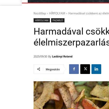
Kezdőlap
HÍRFOLYAM
Harmadával csökkent az élelm
HÍRFOLYAM
PAZARLÓ
Harmadával csökk
élelmiszerpazarlá
By
Ladányi Roland
2025/09/30
Megosztás