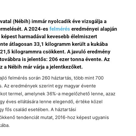
vatal (Nébih) immár nyolcadik éve vizsgálja a
ermelését. A 2024-es
felmérés
eredményei alapján
z képest harmadával kevesebb élelmiszert
ente átlagosan 33,1 kilogramm került a kukába
 21,5 kilogrammra csökkent. A javuló eredmény
továbbra is jelentős: 206 ezer tonna évente. Az
z a Nébih már várja a jelentkezőket.
ó felmérés során 260 háztartás, több mint 700
tás. Az eredmények szerint egy magyar évente
ékot termel, amelynek 36%-a megelőzhető lenne, azaz
y éves ellátására lenne elegendő, értéke közel
y fős család esetében. A háztartási
sökkenő tendenciát mutat, 2016-hoz képest ugyanis
kába.