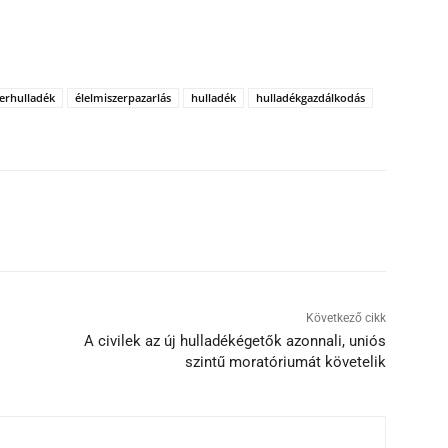
zerhulladék
élelmiszerpazarlás
hulladék
hulladékgazdálkodás
Következő cikk
A civilek az új hulladékégetők azonnali, uniós
szintű moratóriumát követelik