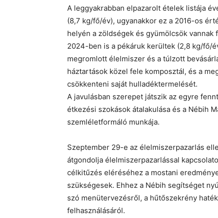
A leggyakrabban elpazarolt ételek listája é
(8,7 kg/fő/év), ugyanakkor ez a 2016-os ért
helyén a zöldségek és gyümölcsök vannak f
2024-ben is a pékáruk kerültek (2,8 kg/fő/év
megromlott élelmiszer és a túlzott bevásárl
háztartások közel fele komposztál, és a m
csökkenteni saját hulladéktermelését.
A javulásban szerepet játszik az egyre fen
étkezési szokások átalakulása és a Nébih M
szemléletformáló munkája.
Szeptember 29-e az élelmiszerpazarlás elle
átgondolja élelmiszerpazarlással kapcsolatos
célkitűzés eléréséhez a mostani eredmények
szükségesek. Ehhez a Nébih segítséget nyúj
szó menütervezésről, a hűtőszekrény haték
felhasználásáról.