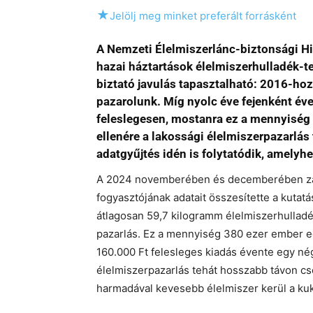
★
Jelölj meg minket preferált forrásként
A Nemzeti Élelmiszerlánc-biztonsági Hi
hazai háztartások élelmiszerhulladék-t
biztató javulás tapasztalható: 2016-ho
pazarolunk. Míg nyolc éve fejenként év
feleslegesen, mostanra ez a mennyiség
ellenére a lakossági élelmiszerpazarlás 
adatgyűjtés idén is folytatódik, amelyhe
A 2024 novemberében és decemberében zajl
fogyasztójának adatait összesítette a kuta
átlagosan 59,7 kilogramm élelmiszerhullad
pazarlás. Ez a mennyiség 380 ezer ember eg
160.000 Ft felesleges kiadás évente egy nég
élelmiszerpazarlás tehát hosszabb távon c
harmadával kevesebb élelmiszer kerül a ku