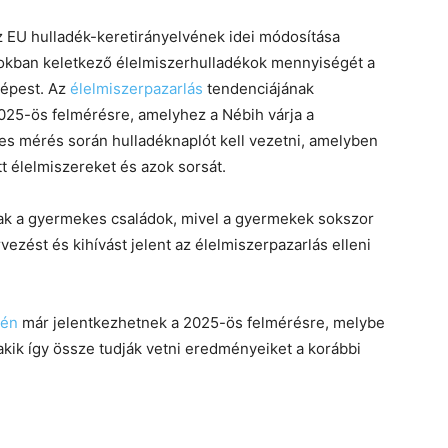
az EU hulladék-keretirányelvének idei módosítása
sokban keletkező élelmiszerhulladékok mennyiségét a
képest. Az
élelmiszerpazarlás
tendenciájának
2025-ös felmérésre, amelyhez a Nébih várja a
tes mérés során hulladéknaplót kell vezetni, amelyben
tt élelmiszereket és azok sorsát.
nak a gyermekes családok, mivel a gyermekek sokszor
ezést és kihívást jelent az élelmiszerpazarlás elleni
jén
már jelentkezhetnek a 2025-ös felmérésre, melybe
akik így össze tudják vetni eredményeiket a korábbi