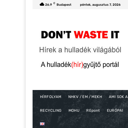
C
26.9
Budapest
péntek, augusztus 7, 2026
HÍRFOLYAM
NHKV / EM / MEKH
AMI SOK A
RECYCLING
MOHU
REpont
EURÓPAI