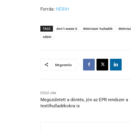
Forrás:
NÉBIH
TAGS
don't waste it
élelmiszer hulladék
élelmis
nébih
Megosztás
Előző cikk
Megszületett a döntés, jön az EPR rendszer a
textilhulladékokra is