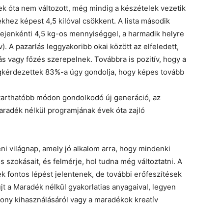
vek óta nem változott, még mindig a készételek vezetik
ékhez képest 4,5 kilóval csökkent. A lista második
ejenkénti 4,5 kg-os mennyiséggel, a harmadik helyre
). A pazarlás leggyakoribb okai között az elfeledett,
ás vagy főzés szerepelnek. Továbbra is pozitív, hogy a
egkérdezettek 83%-a úgy gondolja, hogy képes tovább
ntarthatóbb módon gondolkodó új generáció, az
aradék nélkül programjának évek óta zajló
ni világnap, amely jó alkalom arra, hogy mindenki
 szokásait, és felmérje, hol tudna még változtatni. A
 fontos lépést jelentenek, de további erőfeszítések
t a Maradék nélkül gyakorlatias anyagaival, legyen
ony kihasználásáról vagy a maradékok kreatív