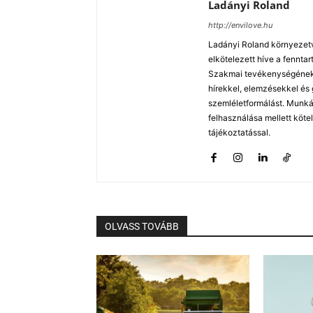
Ladányi Roland
http://envilove.hu
Ladányi Roland környezetv
elkötelezett híve a fennt
Szakmai tevékenységének k
hírekkel, elemzésekkel és
szemléletformálást. Munká
felhasználása mellett köte
tájékoztatással.
OLVASS TOVÁBB