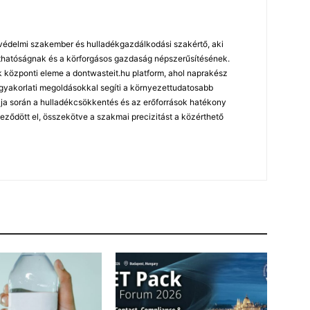
édelmi szakember és hulladékgazdálkodási szakértő, aki
arthatóságnak és a körforgásos gazdaság népszerűsítésének.
özponti eleme a dontwasteit.hu platform, ahol naprakész
 gyakorlati megoldásokkal segíti a környezettudatosabb
ja során a hulladékcsökkentés és az erőforrások hatékony
leződött el, összekötve a szakmai precizitást a közérthető