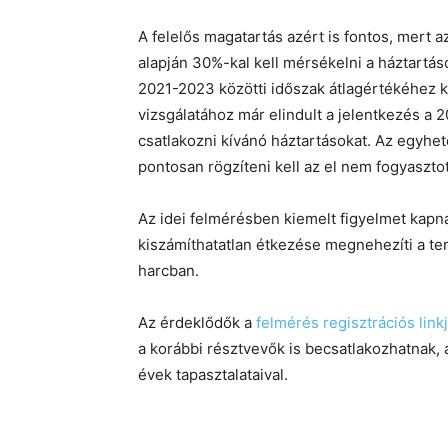
A felelős magatartás azért is fontos, mert 
alapján 30%-kal kell mérsékelni a háztartá
2021-2023 közötti időszak átlagértékéhez 
vizsgálatához már elindult a jelentkezés a 
csatlakozni kívánó háztartásokat. Az egyhe
pontosan rögzíteni kell az el nem fogyaszto
Az idei felmérésben kiemelt figyelmet kap
kiszámíthatatlan étkezése megnehezíti a terv
harcban.
Az érdeklődők a
felmérés regisztrációs link
a korábbi résztvevők is becsatlakozhatnak, 
évek tapasztalataival.