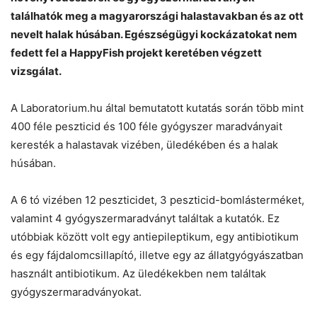
találhatók meg a magyarországi halastavakban és az ott
nevelt halak húsában. Egészségügyi kockázatokat nem
fedett fel a HappyFish projekt keretében végzett
vizsgálat.
A Laboratorium.hu által bemutatott kutatás során több mint
400 féle peszticid és 100 féle gyógyszer maradványait
keresték a halastavak vizében, üledékében és a halak
Chat
Close
Mr wAIste
húsában.
Helló! Miben segíthetek ma?
A 6 tó vizében 12 peszticidet, 3 peszticid-bomlásterméket,
valamint 4 gyógyszermaradványt találtak a kutatók. Ez
utóbbiak között volt egy antiepileptikum, egy antibiotikum
és egy fájdalomcsillapító, illetve egy az állatgyógyászatban
használt antibiotikum. Az üledékekben nem találtak
gyógyszermaradványokat.