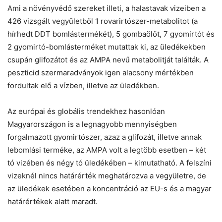
Ami a növényvédő szereket illeti, a halastavak vizeiben a
426 vizsgált vegyületből 1 rovarirtószer-metabolitot (a
hírhedt DDT bomlástermékét), 5 gombaölőt, 7 gyomirtót és
2 gyomirtó-bomlásterméket mutattak ki, az üledékekben
csupán glifozátot és az AMPA nevű metabolitját találták. A
peszticid szermaradványok igen alacsony mértékben
fordultak elő a vízben, illetve az üledékben.
Az európai és globális trendekhez hasonlóan
Magyarországon is a legnagyobb mennyiségben
forgalmazott gyomirtószer, azaz a glifozát, illetve annak
lebomlási terméke, az AMPA volt a legtöbb esetben – két
tó vizében és négy tó üledékében – kimutatható. A felszíni
vizeknél nincs határérték meghatározva a vegyületre, de
az üledékek esetében a koncentráció az EU-s és a magyar
határértékek alatt maradt.