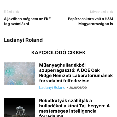
Előző cikk
Következő cikk
A jövőben mégsem az FKF
Papírzacskóra vált a H&M
fog számlázni
Magyarországon is
Ladányi Roland
KAPCSOLÓDÓ CIKKEK
Műanyaghulladékból
szuperragasztó: A DOE Oak
Ridge Nemzeti Laboratóriumának
forradalmi felfedezése
Ladányi Roland
-
2026/08/09
Robotkutyák szállítják a
hulladékot a kínai Taj-hegyen: A
mesterséges intelligencia
forradalma...