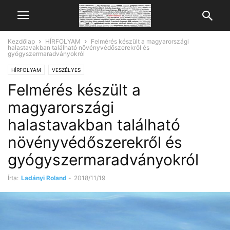
Kezdőlap
HÍRFOLYAM
Felmérés készült a magyarországi
halastavakban található növényvédőszerekről és
gyógyszermaradványokról
HÍRFOLYAM
VESZÉLYES
Felmérés készült a
magyarországi
halastavakban található
növényvédőszerekről és
gyógyszermaradványokról
Írta:
Ladányi Roland
-
2018/11/19