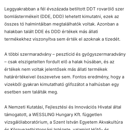
Leggyakrabban a fél évszázada betiltott DDT rovarölő szer
bomlástermékeit (DDE, DDD) lehetett kimutatni, ezek az
összes tó halmintáiban megtalálhatók voltak. Azonban a
halakban talált DDE és DDD értékek más állati
termékekhez viszonyítva sem érték el azoknak a tizedét.
A többi szermaradvány – peszticid és gyógyszermaradvány
– csak elszigetelten fordult elő a halak húsában, és az
értékek nem voltak jelentősek más állati termékek
határértékeivel összevetve sem. Fontos eredmény, hogy a
vizekből gyakran kimutatható glifozátot a halhúsban egy
esetben sem találták meg.
A Nemzeti Kutatási, Fejlesztési és Innovációs Hivatal által
támogatott, a WESSLING Hungary Kft. független
vizsgálólaboratórium, a Szent István Egyetem Akvakultúra
és Környezetbiztonsági Intézete, valamint Hűtő- és