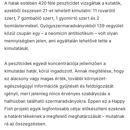
A halak estében 420 féle peszticidet vizsgáltak a kutatók,
ezekből összesen 21-et lehetett kimutatni: 11 rovarölő
szert, 7 gombaölő szert, 1 gyomirtó szert és 2
bomlásterméket. Gyógyszermaradványokból 139 vegyület
közül csupán egy – a neomicin antibiotikum – volt olyan
mennyiségben jelen, ami egyáltalán lehetővé tette a
kimutatását.
A peszticidek egyedi koncentrációja jellemzően a
kimutatási határ, körül ingadozott. Annak megítélése, hogy
ez alacsony vagy magas érték, további környezet-
egészségügyi információk gyűjtését és feldolgozását
igényli, mert jelenleg nincs érvényes szabályozás a
halhúsban található szermaradványokra. Éppen ez a Happy
Fish projekt egyik legfontosabb célja: előkészíteni ezeknek
a határértékeknek a megfelelő meghatározását – mutatnak
rá az összegzésben.