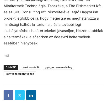
Állatitermék Technológiai Tanszéke, a The Fishmarket Kft.
és az SKC Consulting Kft. részvételével zajló HappyFish
projekt legfőbb célja, hogy megértse és meghatározza a
minőségi halhús kritériumait, és a további jogi
szabályozáshoz határértékeket javasoljon, hiszen utóbbiak
a haltermékek, elsősorban az édesvízi haltermékek
esetében hiányosak.
mti
CÍMKÉK
don't waste it
gyógyszermaradvány
környezetszennyezés