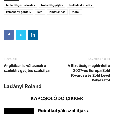
hulladékgazdálkodás
hulladékgyűjtés
hulladékkezelés
karácsony gergely
lom
lomtalanítás
mohu
Előző cikk
Következő cikk
Angliában is változnak a
A Bizottság meghirdeti a
szelektív gyűjtés szabályai
2027-es Európa Zöld
Fővárosa és Zöld Levél
Pályázatot
Ladányi Roland
KAPCSOLÓDÓ CIKKEK
Robotkutyák szállítják a