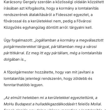
Karácsony Gergely szerdán a közösségi oldalán közzétett
írásában azt kifogásolta, hogy a kormány a lomtalanítás
Helló! Miben segíthetek ma?
rendszerének átalakításáról a Fidesszel egyeztet, a
fővárossal és a kerületekkel nem, pedig a Fővárosi
Közgyűlés egyhangúlag döntött arról: tárgyalni kell.
Úgy fogalmazott:
„jogállamban a kormány a megválasztott
polgármesterekkel tárgyal, pártállamban meg a városi
párttitkárral. Ez meg itt egy pártállam, még a lomtalanítás
dolgában is.
„
A főpolgármester hozzátette, hogy van mit javítani a
lomtalanítás jelenlegi rendszerén, hogy zöldebb és
fenntarthatóbb legyen.
„
Az elmúlt hetekben mi a kerületekkel egyeztettünk, a
MoHu Budapest a hulladékgazdálkodásért felelős Mollal.