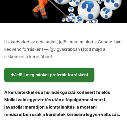
Ha kedveled az oldalunkat, jelölj meg minket a Google-ban
kedvenc forrásként — így gyakrabban látod majd a
cikkeinket a keresőben!
★
Jelölj meg minket preferált forrásként
A kerületekkel és a hulladékgazdálkodásért felelős
Mollal való egyeztetés után a főpolgármester azt
javasolja: maradjon a lomtalanítás, a mostani
rendszerben csak a kerületek kérésére legyen változás.
Chat
Close
Mr wAIste