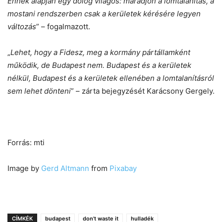
Ennek alapján egy dolog világos: maradjon a lomtalanítás, a
mostani rendszerben csak a kerületek kérésére legyen
változás
” – fogalmazott.
„
Lehet, hogy a Fidesz, meg a kormány pártállamként
működik, de Budapest nem. Budapest és a kerületek
nélkül, Budapest és a kerületek ellenében a lomtalanításról
sem lehet dönteni
” – zárta bejegyzését Karácsony Gergely.
Forrás: mti
Image by
Gerd Altmann
from
Pixabay
CÍMKÉK
budapest
don't waste it
hulladék