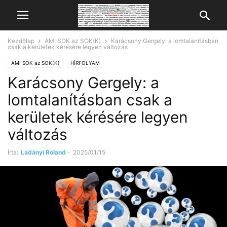
Kezdőlap
AMI SOK az SOK(K)
Karácsony Gergely: a lomtalanításban
csak a kerületek kérésére legyen változás
AMI SOK az SOK(K)
HÍRFOLYAM
Karácsony Gergely: a
lomtalanításban csak a
kerületek kérésére legyen
változás
Írta:
Ladányi Roland
-
2025/01/15