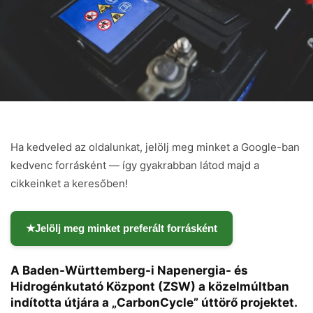
Ha kedveled az oldalunkat, jelölj meg minket a Google-ban
kedvenc forrásként — így gyakrabban látod majd a
cikkeinket a keresőben!
★
Jelölj meg minket preferált forrásként
A Baden-Württemberg-i Napenergia- és
Hidrogénkutató Központ (ZSW) a közelmúltban
indította útjára a „CarbonCycle” úttörő projektet.