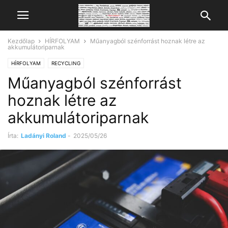
Kezdőlap
HÍRFOLYAM
Műanyagból szénforrást hoznak létre az
akkumulátoriparnak
HÍRFOLYAM
RECYCLING
Műanyagból szénforrást
hoznak létre az
akkumulátoriparnak
Írta:
Ladányi Roland
-
2025/05/26