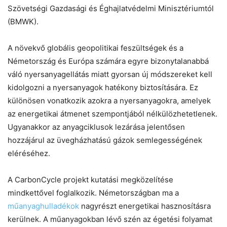
Szövetségi Gazdasági és Éghajlatvédelmi Minisztériumtól
(BMWK).
A növekvő globális geopolitikai feszültségek és a
Németország és Európa számára egyre bizonytalanabbá
váló nyersanyagellátás miatt gyorsan új módszereket kell
kidolgozni a nyersanyagok hatékony biztosítására. Ez
különösen vonatkozik azokra a nyersanyagokra, amelyek
az energetikai átmenet szempontjából nélkülözhetetlenek.
Ugyanakkor az anyagciklusok lezárása jelentősen
hozzájárul az üvegházhatású gázok semlegességének
eléréséhez.
A CarbonCycle projekt kutatási megközelítése
mindkettővel foglalkozik. Németországban ma a
műanyaghulladékok
nagyrészt energetikai hasznosításra
kerülnek. A műanyagokban lévő szén az égetési folyamat