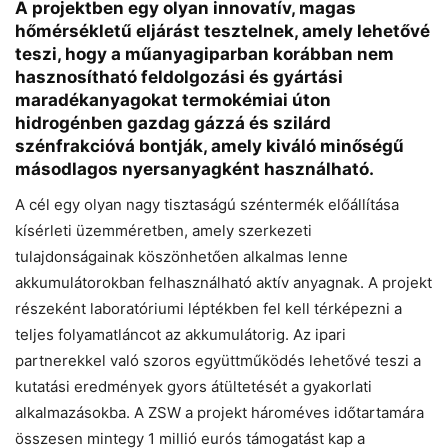
A projektben egy olyan innovatív, magas
hőmérsékletű eljárást tesztelnek, amely lehetővé
teszi, hogy a műanyagiparban korábban nem
hasznosítható feldolgozási és gyártási
maradékanyagokat termokémiai úton
hidrogénben gazdag gázzá és szilárd
szénfrakcióvá bontják, amely kiváló minőségű
másodlagos nyersanyagként használható.
A cél egy olyan nagy tisztaságú széntermék előállítása
kísérleti üzemméretben, amely szerkezeti
tulajdonságainak köszönhetően alkalmas lenne
akkumulátorokban felhasználható aktív anyagnak. A projekt
Chat
Close
Mr wAIste
részeként laboratóriumi léptékben fel kell térképezni a
teljes folyamatláncot az akkumulátorig. Az ipari
partnerekkel való szoros együttműködés lehetővé teszi a
Helló! Miben segíthetek ma?
kutatási eredmények gyors átültetését a gyakorlati
alkalmazásokba. A ZSW a projekt hároméves időtartamára
összesen mintegy 1 millió eurós támogatást kap a