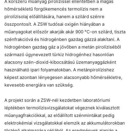
A korszerű műanyag pirolízissel ellentétben a magas
hőmérsékletű forgókemencés termolízis nem a
pirolízisolaj előállítására, hanem a szilárd szénre
összpontosít. A ZSW tudósai oxigén hiányában a
műanyagokat először akarják akár 900 °C-on szilárd, tiszta
szénfrakcióvá és hidrogénben gazdag gázzá alakítani. A
hidrogénben gazdag gáz a jövőben a metán pirolíziséből
származó úgynevezett türkiz hidrogénhez hasonlóan
alacsony szén-dioxid-kibocsátású üzemanyaggázként
használható ipari folyamatokban. A metánpirolízishez
képest azonban lényegesen alacsonyabb hőmérsékletre,
kevesebb energiára van szükség.
A projekt során a ZSW-nél kezdetben laboratóriumi
léptékben termolízisvizsgálatokat végeznek kiválasztott
műanyagfrakciókkal, az előállított szénmintákat pedig
elektrokémiai vizsgálatokkal elemzik az akkumulátorokban
történő alkalmazása céljából. Az eredmények alapján a