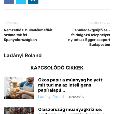
Előző cikk
Következő cikk
Nemzetközi hulladékmaffiát
Fahulladékgyűjtő és -
számoltak fel
feldolgozó telephelyet
Spanyolországban
nyitott az Egger csoport
Budapesten
Ladányi Roland
KAPCSOLÓDÓ CIKKEK
Okos papír a műanyag helyett:
mit tud ma az intelligens
papíralapú...
Ladányi Roland
-
2026/08/07
Olaszország műanyagkrízise: