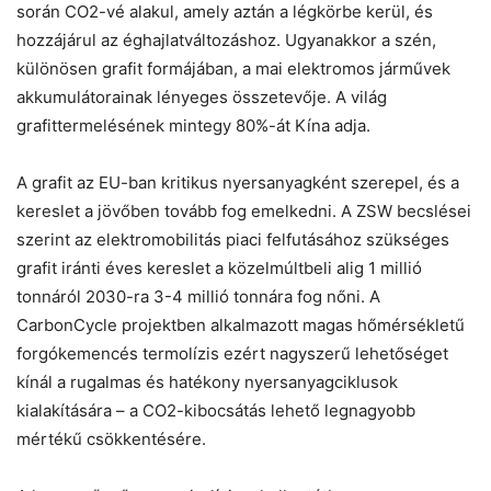
során CO2-vé alakul, amely aztán a légkörbe kerül, és
hozzájárul az éghajlatváltozáshoz. Ugyanakkor a szén,
különösen grafit formájában, a mai elektromos járművek
akkumulátorainak lényeges összetevője. A világ
grafittermelésének mintegy 80%-át Kína adja.
A grafit az EU-ban kritikus nyersanyagként szerepel, és a
kereslet a jövőben tovább fog emelkedni. A ZSW becslései
szerint az elektromobilitás piaci felfutásához szükséges
grafit iránti éves kereslet a közelmúltbeli alig 1 millió
tonnáról 2030-ra 3-4 millió tonnára fog nőni. A
CarbonCycle projektben alkalmazott magas hőmérsékletű
forgókemencés termolízis ezért nagyszerű lehetőséget
kínál a rugalmas és hatékony nyersanyagciklusok
kialakítására – a CO2-kibocsátás lehető legnagyobb
mértékű csökkentésére.