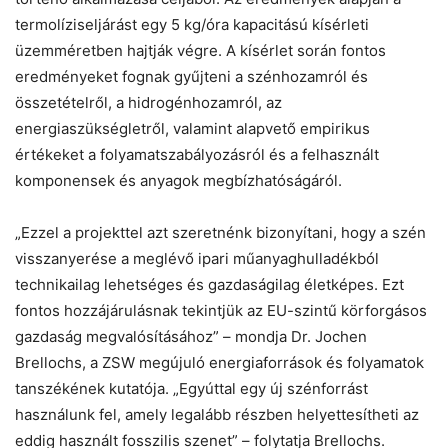
termolíziseljárást egy 5 kg/óra kapacitású kísérleti
üzemméretben hajtják végre. A kísérlet során fontos
eredményeket fognak gyűjteni a szénhozamról és
összetételről, a hidrogénhozamról, az
energiaszükségletről, valamint alapvető empirikus
értékeket a folyamatszabályozásról és a felhasznált
komponensek és anyagok megbízhatóságáról.
„Ezzel a projekttel azt szeretnénk bizonyítani, hogy a szén
visszanyerése a meglévő ipari műanyaghulladékból
technikailag lehetséges és gazdaságilag életképes. Ezt
fontos hozzájárulásnak tekintjük az EU-szintű körforgásos
gazdaság megvalósításához” – mondja Dr. Jochen
Brellochs, a ZSW megújuló energiaforrások és folyamatok
tanszékének kutatója. „Egyúttal egy új szénforrást
használunk fel, amely legalább részben helyettesítheti az
eddig használt fosszilis szenet” – folytatja Brellochs.