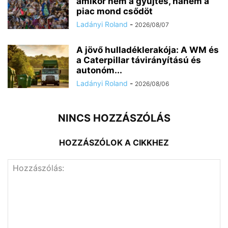
amikor nem a gyűjtés, hanem a
piac mond csődöt
Ladányi Roland
-
2026/08/07
A jövő hulladéklerakója: A WM és
a Caterpillar távirányítású és
autonóm...
Ladányi Roland
-
2026/08/06
NINCS HOZZÁSZÓLÁS
HOZZÁSZÓLOK A CIKKHEZ