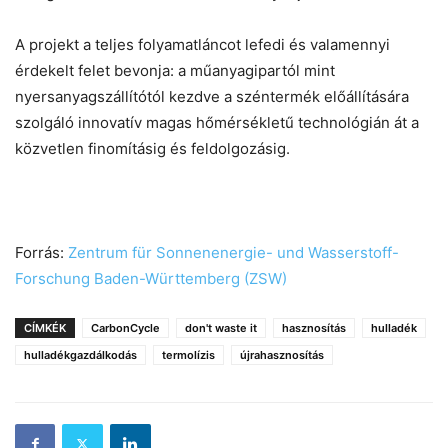
A projekt a teljes folyamatláncot lefedi és valamennyi
érdekelt felet bevonja: a műanyagipartól mint
nyersanyagszállítótól kezdve a széntermék előállítására
szolgáló innovatív magas hőmérsékletű technológián át a
közvetlen finomításig és feldolgozásig.
Forrás:
Zentrum für Sonnenenergie- und Wasserstoff-
Forschung Baden-Württemberg (ZSW)
CÍMKÉK
CarbonCycle
don't waste it
hasznosítás
hulladék
hulladékgazdálkodás
termolízis
újrahasznosítás