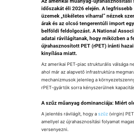
Az amerikai műanyag-újrahasznosítási 
időszakát éli 2026 elején. A legfrissebb
üzemek „tökéletes viharral” néznek sz
árak és az olcsó tengerentúli import eg
belföldi feldolgozást. A National Asso
adatai rávilágítanak, hogy miközben a f
újrahasznosított PET (rPET) iránti hazai
kinyílása miatt.
Az amerikai PET-piac strukturális válsága ne
ahol már az alapvető infrastruktúra megmarad
mechanizmusok jelenleg a környezetszenny
rPET-gyártók sorra kényszerülnek kapacitá
A szűz műanyag dominanciája: Miért olc
A jelentés rávilágít, hogy a
szűz
(virgin) PET
amellyel az újrahasznosítási folyamat maga
versenyezni.