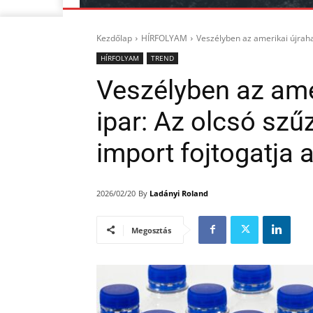
Kezdőlap
HÍRFOLYAM
Veszélyben az amerikai újraha
HÍRFOLYAM
TREND
Veszélyben az ame
ipar: Az olcsó sz
import fojtogatja 
By
Ladányi Roland
2026/02/20
Megosztás