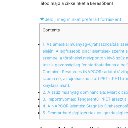
látod majd a cikkeinket a keresőben!
★
Jelölj meg minket preferált forrásként
Contents
1.
Az amerikai műanyag-újrahasznosítási szek
elején. A legfrissebb piaci jelentések szerint
szembe: a történelmi mélyponton lévő szűz m
teszik gazdaságilag fenntarthatatlanná a belf
Container Resources (NAPCOR) adatai rávilág
száma nő, az újrahasznosított PET (rPET) irán
kinyílása miatt.
2.
A szűz műanyag dominanciája: Miért olcsób
3.
Importnyomás: Tengerentúli rPET árasztja 
4.
A NAPCOR jelentés: Stagnáló újrahasznosít
5.
Fenntarthatósági ígéretek vs. gazdasági re