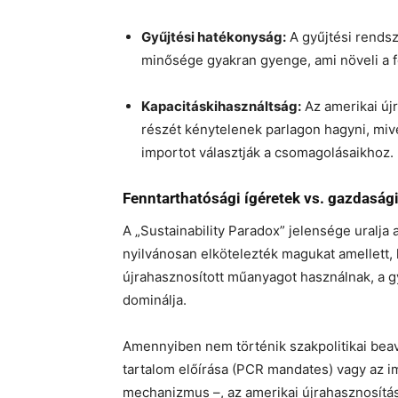
Gyűjtési hatékonyság:
A gyűjtési rends
minősége gyakran gyenge, ami növeli a f
Kapacitáskihasználtság:
Az amerikai új
részét kénytelenek parlagon hagyni, miv
importot választják a csomagolásaikhoz.
Fenntarthatósági ígéretek vs. gazdasági
A „Sustainability Paradox” jelensége uralja
nyilvánosan elkötelezték magukat amellett
újrahasznosított műanyagot használnak, a g
dominálja.
Amennyiben nem történik szakpolitikai beav
tartalom előírása (PCR mandates) vagy az i
mechanizmus –, az amerikai újrahasznosítási