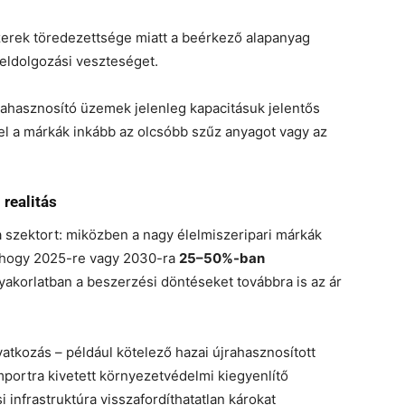
zerek töredezettsége miatt a beérkező alapanyag
eldolgozási veszteséget.
rahasznosító üzemek jelenleg kapacitásuk jelentős
el a márkák inkább az olcsóbb szűz anyagot vagy az
 realitás
 a szektort: miközben a nagy élelmiszeripari márkák
, hogy 2025-re vagy 2030-ra
25–50%-ban
yakorlatban a beszerzési döntéseket továbbra is az ár
atkozás – például kötelező hazai újrahasznosított
mportra kivetett környezetvédelmi kiegyenlítő
 infrastruktúra visszafordíthatatlan károkat