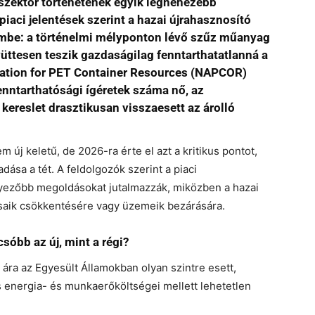
szektor történetének egyik legnehezebb
 piaci jelentések szerint a hazai újrahasznosító
embe: a történelmi mélyponton lévő szűz műanyag
yüttesen teszik gazdaságilag fenntarthatatlanná a
ciation for PET Container Resources (NAPCOR)
enntarthatósági ígéretek száma nő, az
 kereslet drasztikusan visszaesett az árolló
m új keletű, de 2026-ra érte el azt a kritikus pontot,
ása a tét. A feldolgozók szerint a piaci
ezőbb megoldásokat jutalmazzák, miközben a hazai
saik csökkentésére vagy üzemeik bezárására.
sóbb az új, mint a régi?
 ára az Egyesült Államokban olyan szintre esett,
s energia- és munkaerőköltségei mellett lehetetlen