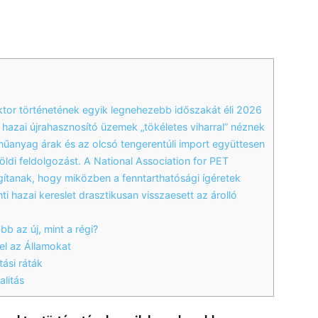
tor történetének egyik legnehezebb időszakát éli 2026
 a hazai újrahasznosító üzemek „tökéletes viharral” néznek
űanyag árak és az olcsó tengerentúli import együttesen
öldi feldolgozást. A National Association for PET
ítanak, hogy miközben a fenntarthatósági ígéretek
ti hazai kereslet drasztikusan visszaesett az árolló
b az új, mint a régi?
el az Államokat
ási ráták
alitás