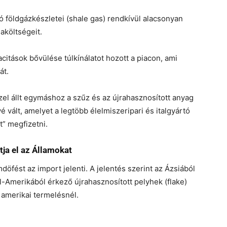
földgázkészletei (shale gas) rendkívül alacsonyan
aköltségeit.
citások bővülése túlkínálatot hozott a piacon, ami
át.
l állt egymáshoz a szűz és az újrahasznosított anyag
 vált, amelyet a legtöbb élelmiszeripari és italgyártó
” megfizetni.
ja el az Államokat
öfést az import jelenti. A jelentés szerint az Ázsiából
l-Amerikából érkező újrahasznosított pelyhek (flake)
amerikai termelésnél.