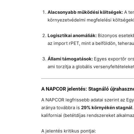
Alacsonyabb működési költségek:
A ten
környezetvédelmi megfelelési költségek
Logisztikai anomáliák:
Bizonyos esetekbe
az import rPET, mint a belföldön, teheraut
Állami támogatások:
Egyes exportőr ors
ami torzítja a globális versenyfeltételeket
A NAPCOR jelentés: Stagnáló újrahaszno
A NAPCOR legfrissebb adatai szerint az Egy
aránya továbbra is
29% környékén stagnál
kaliforniai (betétdíjas rendszereket alkalma
A jelentés kritikus pontjai: