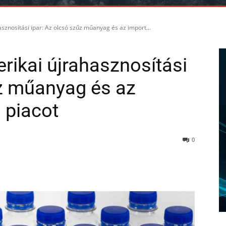
sznosítási ipar: Az olcsó szűz műanyag és az import...
rikai újrahasznosítási
űz műanyag és az
a piacot
0