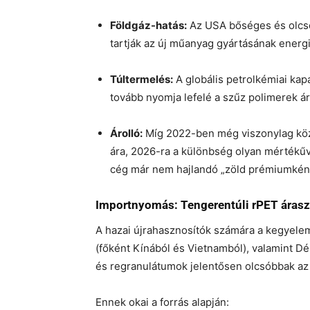
Földgáz-hatás:
Az USA bőséges és olcsó 
tartják az új műanyag gyártásának energi
Túltermelés:
A globális petrolkémiai kapa
tovább nyomja lefelé a szűz polimerek ár
Árolló:
Míg 2022-ben még viszonylag köze
ára, 2026-ra a különbség olyan mértékűvé
cég már nem hajlandó „zöld prémiumként
Importnyomás: Tengerentúli rPET áraszt
A hazai újrahasznosítók számára a kegyelemd
(főként Kínából és Vietnamból), valamint Dé
és regranulátumok jelentősen olcsóbbak az 
Ennek okai a forrás alapján: