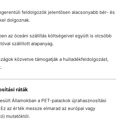
gerentúli feldolgozók jelentősen alacsonyabb bér- és
kel dolgoznak.
n az óceáni szállítás költségeivel együtt is olcsóbb
óval szállított alapanyag.
zágok közvetve támogatják a hulladékfeldolgozást,
.
sítási ráták
esült Államokban a PET-palackok újrahasznosítási
. Ez az érték messze elmarad az európai vagy
zó) mutatóktól.