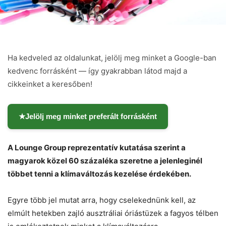
Ha kedveled az oldalunkat, jelölj meg minket a Google-ban
kedvenc forrásként — így gyakrabban látod majd a
cikkeinket a keresőben!
★
Jelölj meg minket preferált forrásként
A Lounge Group reprezentatív kutatása szerint a
magyarok közel 60 százaléka szeretne a jelenleginél
többet tenni a klímaváltozás kezelése érdekében.
Egyre több jel mutat arra, hogy cselekednünk kell, az
elmúlt hetekben zajló ausztráliai óriástüzek a fagyos télben