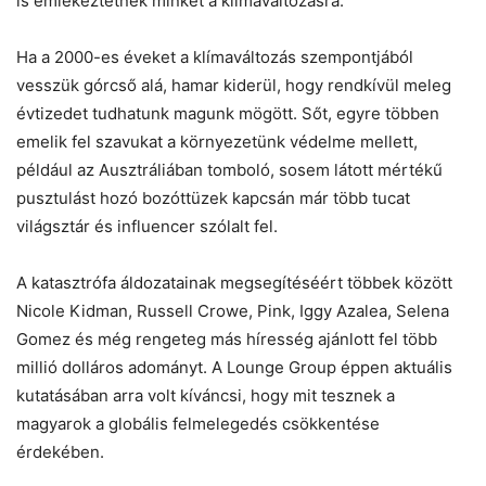
is emlékeztetnek minket a klímaváltozásra.
Ha a 2000-es éveket a klímaváltozás szempontjából
vesszük górcső alá, hamar kiderül, hogy rendkívül meleg
évtizedet tudhatunk magunk mögött. Sőt, egyre többen
emelik fel szavukat a környezetünk védelme mellett,
például az Ausztráliában tomboló, sosem látott mértékű
pusztulást hozó bozóttüzek kapcsán már több tucat
világsztár és influencer szólalt fel.
A katasztrófa áldozatainak megsegítéséért többek között
Chat
Close
Mr wAIste
Nicole Kidman, Russell Crowe, Pink, Iggy Azalea, Selena
Gomez és még rengeteg más híresség ajánlott fel több
millió dolláros adományt. A Lounge Group éppen aktuális
Helló! Miben segíthetek ma?
kutatásában arra volt kíváncsi, hogy mit tesznek a
magyarok a globális felmelegedés csökkentése
érdekében.