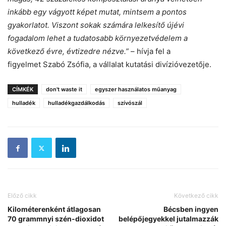
inkább egy vágyott képet mutat, mintsem a pontos
gyakorlatot. Viszont sokak számára lelkesítő újévi
fogadalom lehet a tudatosabb környezetvédelem a
következő évre, évtizedre nézve.”
– hívja fel a
figyelmet Szabó Zsófia, a vállalat kutatási divízióvezetője.
CÍMKÉK
don't waste it
egyszer használatos műanyag
hulladék
hulladékgazdálkodás
szívószál
Előző cikk
Következő cikk
Kilométerenként átlagosan
Bécsben ingyen
70 grammnyi szén-dioxidot
belépőjegyekkel jutalmazzák