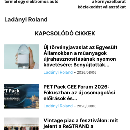
termel egy elektromos autó
a környezetbarát
közlekedést választókat
Ladányi Roland
KAPCSOLÓDÓ CIKKEK
Új törvényjavaslat az Egyesült
Államokban a műanyagok
újrahasznosításának nyomon
követésére: Benyújtották...
Ladányi Roland
-
2026/08/06
PET Pack CEE Forum 2026:
Fókuszban az új csomagolási
előírások és...
Ladányi Roland
-
2026/08/06
Vintage piac a fesztiválon: mit
jelent a ReSTRAND a