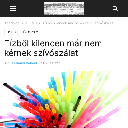
Kezdőlap
TREND
Tízből kilencen már nem kérnek szívószálat
TREND
HÍRFOLYAM
Tízből kilencen már nem
kérnek szívószálat
Írta:
Ladányi Roland
-
2020/01/27