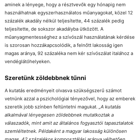
aminek a lényege, hogy a résztvevők egy hónapig nem
használhatnak egyszerhasználatos műanyagokat, közel 12
százalék akadály nélkül teljesítette, 44 százalék pedig
teljesítette, de sokszor akadályba ütközött. A
műanyagmentességhez a szívószál használatának kérdése
is szorosan hozzákapcsolódik, a felnőtt lakosság igen
magas aránya, 92 százaléka nem kér szívószálat italához a
vendéglátóhelyeken.
Szeretünk zöldebbnek tűnni
A kutatás eredményeit olvasva szükségszerű számot
vetnünk azzal a pszichológiai tényezővel, hogy az emberek
szeretik jobb színben feltüntetni magukat.
„A kutatás
alkalmával lényegesen zöldebbnek mutatkoztak a
válaszadók, mint amit az általános fogyasztói tapasztalatok
szemléltetnek. Példaként a magyar lakosság különösen
magas, 42 százalékos komposztálási aránya vélhetően