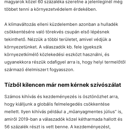
magyarok közel 60 százaléka szeretne a jelenleginél még
többet tenni a környezetvédelem érdekében.
A klímaváltozás elleni küzdelemben azonban a hulladék
csökkentésére való törekvés csupán első lépésnek
tekinthető. Nézzük a többi területet, amivel védjük a
környezetünket. A válaszadók kb. fele igyekszik
környezetkímélő közlekedési eszközt használni, és
ugyanekkora részük odafigyel arra is, hogy helyi termelőtől
származó élelmiszert fogyasszon.
Tízből kilencen már nem kérnek szívószálat
Számos kihívás és kezdeményezés is ösztönözhet arra,
hogy kiálljunk a globális felmelegedés csökkentése
mellett. Ilyen kihívás például a „műanyagmentes július” is,
amiről 2019-ban a válaszadók közel kétharmada hallott és
56 százalék részt is vett benne. A kezdeményezést,