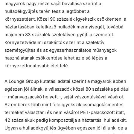
magyarok nagy része saját bevallása szerint a
hulladékgyűjtés terén tesz a legtöbbet a
környezetéért. Közel 90 százalék igyekszik csökkenteni a
háztartásában keletkező hulladék mennyiségét, továbbá
majdnem 83 százalék szelektíven gyűjti a szemetet.
Környezetvédelmi szakértők szerint a szelektív
szemétgyűjtés és az egyszerhasználatos műanyagok
használatának csökkentése lehet az első lépés a
környezettudatosabb élet felé.
A Lounge Group kutatási adatai szerint a magyarok ebben
egészen jól állnak, a válaszadók közel 80 százaléka például
– műanyagzacskó helyett -, saját vászontáskával vásárol.
Az emberek több mint fele igyekszik csomagolásmentes
terméket választani és nem vásárol PET-palackozott italt,
42 százalékuk pedig komposztálja a háztartási hulladékát.
Ugyan a hulladékgyűjtés ügyében egészen jól állunk, de a