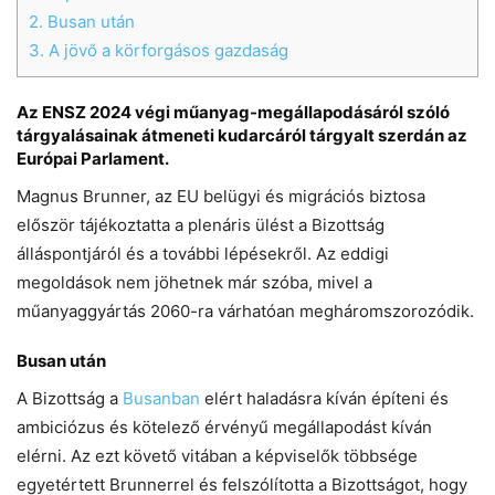
2.
Busan után
Helló! Miben segíthetek ma?
3.
A jövő a körforgásos gazdaság
Az ENSZ 2024 végi műanyag-megállapodásáról szóló
tárgyalásainak átmeneti kudarcáról tárgyalt szerdán az
Európai Parlament.
Magnus Brunner, az EU belügyi és migrációs biztosa
először tájékoztatta a plenáris ülést a Bizottság
álláspontjáról és a további lépésekről.
Az eddigi
megoldások nem jöhetnek már szóba, mivel a
műanyaggyártás 2060-ra várhatóan megháromszorozódik.
Busan után
A Bizottság a
Busanban
elért haladásra kíván építeni és
ambiciózus és kötelező érvényű megállapodást kíván
elérni.
Az ezt követő vitában a képviselők többsége
egyetértett Brunnerrel és felszólította a Bizottságot, hogy