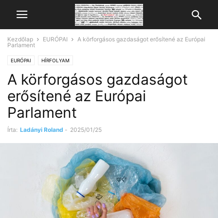
Kezdőlap
EURÓPAI
A körforgásos gazdaságot erősítené az Európai
Parlament
EURÓPAI
HÍRFOLYAM
A körforgásos gazdaságot
erősítené az Európai
Parlament
Írta:
Ladányi Roland
-
2025/01/25