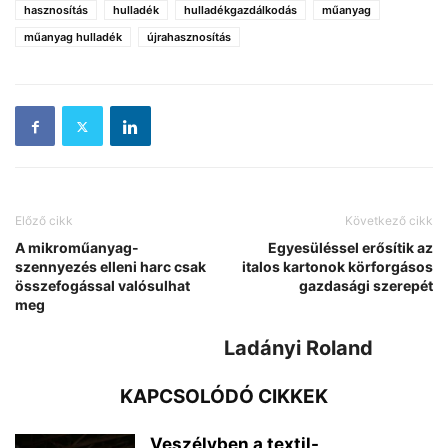
hasznosítás
hulladék
hulladékgazdálkodás
műanyag
műanyag hulladék
újrahasznosítás
Előző cikk
Következő cikk
A mikroműanyag-
Egyesüléssel erősítik az
szennyezés elleni harc csak
italos kartonok körforgásos
összefogással valósulhat
gazdasági szerepét
meg
Ladányi Roland
KAPCSOLÓDÓ CIKKEK
Veszélyben a textil-