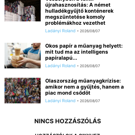
újrahasznosítás: A német
hulladékgyűjtő konténerek
megszüntetése komoly
problémákhoz vezethet
Ladányi Roland
-
2026/08/07
Okos papír a műanyag helyett:
mit tud ma az intelligens
papíralapú...
Ladányi Roland
-
2026/08/07
Olaszország műanyagkrízise:
amikor nem a gyűjtés, hanem a
piac mond csődöt
Ladányi Roland
-
2026/08/07
NINCS HOZZÁSZÓLÁS