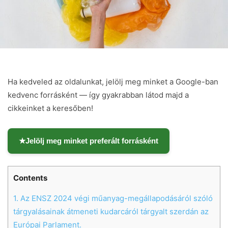
Ha kedveled az oldalunkat, jelölj meg minket a Google-ban
kedvenc forrásként — így gyakrabban látod majd a
cikkeinket a keresőben!
★
Jelölj meg minket preferált forrásként
Contents
1.
Az ENSZ 2024 végi műanyag-megállapodásáról szóló
tárgyalásainak átmeneti kudarcáról tárgyalt szerdán az
Chat
Close
Mr wAIste
Európai Parlament.