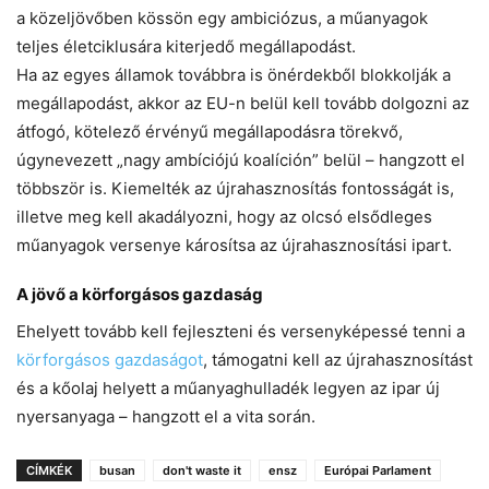
a közeljövőben kössön egy ambiciózus, a műanyagok
teljes életciklusára kiterjedő megállapodást.
Ha az egyes államok továbbra is önérdekből blokkolják a
megállapodást, akkor az EU-n belül kell tovább dolgozni az
átfogó, kötelező érvényű megállapodásra törekvő,
úgynevezett „nagy ambíciójú koalíción” belül – hangzott el
többször is.
Kiemelték az újrahasznosítás fontosságát is,
illetve m
eg kell akadályozni, hogy az olcsó elsődleges
műanyagok versenye károsítsa az újrahasznosítási ipart.
A jövő a körforgásos gazdaság
Ehelyett tovább kell fejleszteni és versenyképessé tenni a
körforgásos gazdaságot
, támogatni kell az újrahasznosítást
és a kőolaj helyett a műanyaghulladék legyen az ipar új
nyersanyaga – hangzott el a vita során.
CÍMKÉK
busan
don't waste it
ensz
Európai Parlament